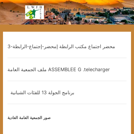
Ligue Wilaya de Football -Béchar
الرابطة الولائية لكرة القدم
محضر اجتماع مكتب الرابطة إمحضر-إجتماع-الرابطة-3
brahim
21 mars 2024
,
News
Publicite
ملف الجمعية العامة ASSEMBLEE G .telecharger
brahim
18 mars 2024
Aucun commentaire
,
News
Publicite
برنامج الجولة 13 للفئات الشبانية
brahim
17 mars 2024
,
News
Publicite
صور الجمعية العامة العادية
brahim
16 mars 2024