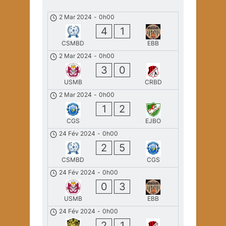
2 Mar 2024
-
0h00
4
1
CSMBD
EBB
2 Mar 2024
-
0h00
3
0
USMB
CRBD
2 Mar 2024
-
0h00
1
2
CGS
EJBO
24 Fév 2024
-
0h00
2
5
CSMBD
CGS
24 Fév 2024
-
0h00
0
3
USMB
EBB
24 Fév 2024
-
0h00
2
1