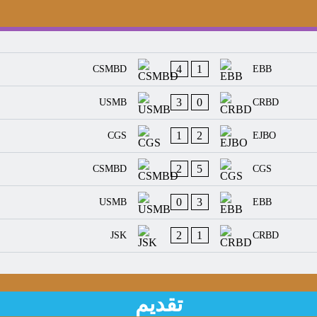
4
1
CSMBD
EBB
3
0
USMB
CRBD
1
2
CGS
EJBO
2
5
CSMBD
CGS
0
3
USMB
EBB
2
1
JSK
CRBD
تقديم