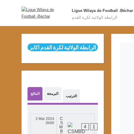
Ligue Wilaya de Football -Béchar
الرابطة الولائية لكرة القدم
الرابطة الولائية لكرة القدم اكابر
البرمجة
النتائج
الترتيب
C
2 Mar 2024
S
E
0h00
4
1
M
B
B
B