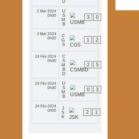
D
U
C
2 Mar 2024
S
R
0h00
3
0
M
B
B
D
E
2 Mar 2024
C
J
0h00
1
2
G
B
S
O
C
24 Fév 2024
S
C
0h00
2
5
M
G
B
S
D
U
24 Fév 2024
E
S
0h00
0
3
B
M
B
B
C
24 Fév 2024
J
R
0h00
2
1
S
B
K
D