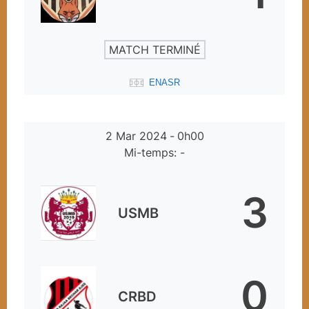
MATCH TERMINÉ
ENASR
2 Mar 2024
-
0h00
Mi-temps: -
3
USMB
0
CRBD