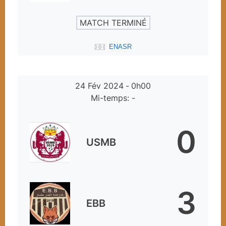
MATCH TERMINÉ
ENASR
24 Fév 2024
-
0h00
Mi-temps: -
0
USMB
3
EBB