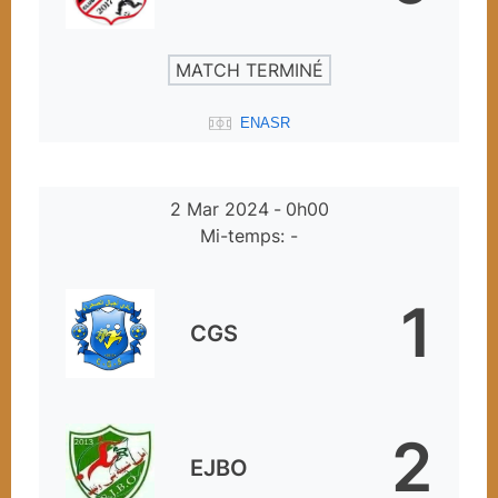
MATCH TERMINÉ
ENASR
2 Mar 2024
-
0h00
Mi-temps: -
1
CGS
2
EJBO