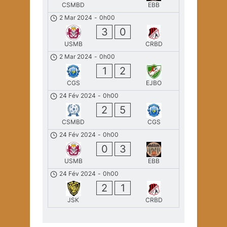
CSMBD
EBB
2 Mar 2024
-
0h00
3
0
USMB
CRBD
2 Mar 2024
-
0h00
1
2
CGS
EJBO
24 Fév 2024
-
0h00
2
5
CSMBD
CGS
24 Fév 2024
-
0h00
0
3
USMB
EBB
24 Fév 2024
-
0h00
2
1
JSK
CRBD